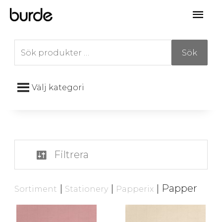
Hoppa
Huv
till
innehåll
Sök
Sök
efter:
Välj kategori
Filtrera
|
|
| Papper
Sortiment
Stationery
Papperix