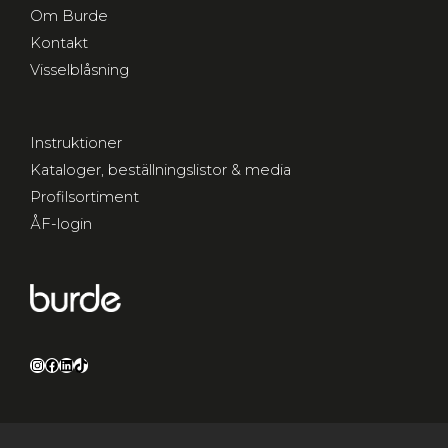
Om Burde
Kontakt
Visselblåsning
Instruktioner
Kataloger, beställningslistor & media
Profilsortiment
ÅF-login
Instagram
Facebook
LinkedIn
TikTok