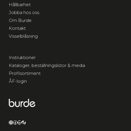
Hållbarhet
Jobba hos oss
Om Burde
Kontakt
Visselblåsning
Instruktioner
Kataloger, beställningslistor & media
Profilsortiment
ÅF-login
Instagram
Facebook
LinkedIn
TikTok