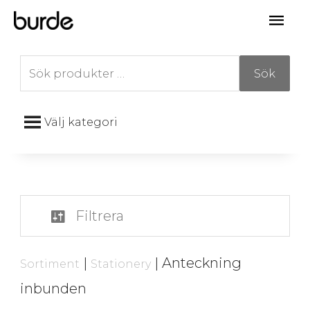
Hoppa
Huv
till
innehåll
Sök
Sök
efter:
Välj kategori
Filtrera
|
| Anteckning
Sortiment
Stationery
inbunden