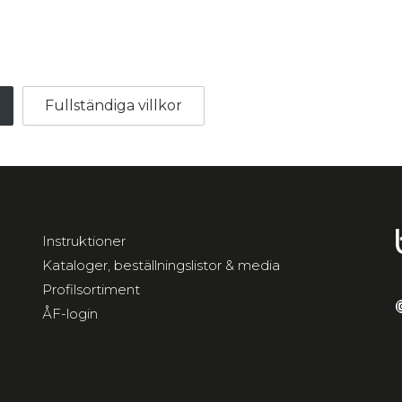
Fullständiga villkor
Instruktioner
Kataloger, beställningslistor & media
Profilsortiment
I
ÅF-login