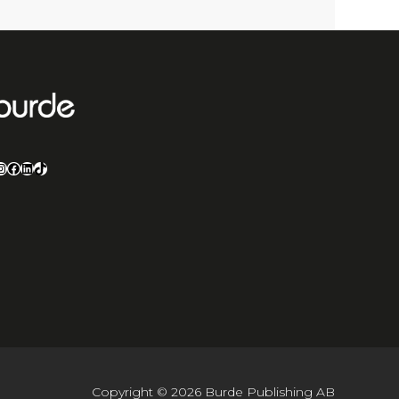
nstagram
Facebook
LinkedIn
TikTok
Copyright © 2026 Burde Publishing AB