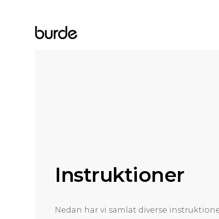
Hoppa
till
innehåll
Instruktioner
Nedan har vi samlat diverse instruktione