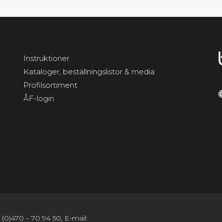
Instruktioner
Kataloger, beställningslistor & media
Profilsortiment
I
ÅF-login
(0)470 – 70 94 50, E-mail: